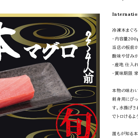
Internatio
冷凍本まぐろ
・内容量200
当店の板前
酸味や甘み
・産地 仕入
・賞味期限 
本物の味わい
刺身用にぴっ
す。水揚げさ
でトロけるよ
誰もが知る本