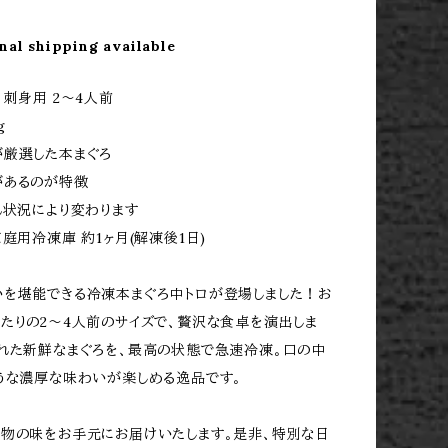
nal shipping available
 刺身用 2～4人前
g
が厳選した本まぐろ
があるのが特徴
れ状況により変わります
家庭用冷凍庫 約1ヶ月(解凍後1日)
を堪能できる冷凍本まぐろ中トロが登場しました！お
たりの2〜4人前のサイズで、贅沢な食卓を演出しま
れた新鮮なまぐろを、最高の状態で急速冷凍。口の中
うな濃厚な味わいが楽しめる逸品です。
物の味をお手元にお届けいたします。是非、特別な日