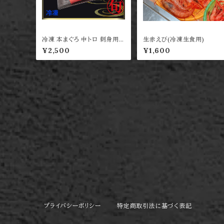
冷凍 本まぐろ 中トロ 刺身用 1
生赤えび(冷凍生食用)
～2人前
¥2,500
¥1,600
プライバシーポリシー
特定商取引法に基づく表記