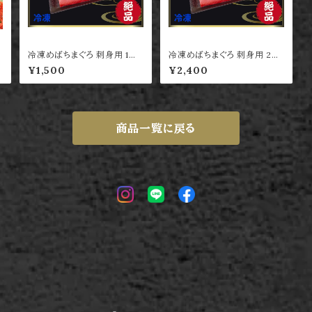
冷凍めばちまぐろ 刺身用 1～2
冷凍めばちまぐろ 刺身用 2～
人前
4人前
¥1,500
¥2,400
商品一覧に戻る