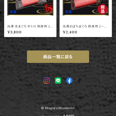
冷凍 本まぐろ 中トロ 刺身用 2
冷凍めばちまぐろ 刺身用 2～4
～4人前
人前
¥3,800
¥2,400
商品一覧に戻る
© MaguroMiyamoto