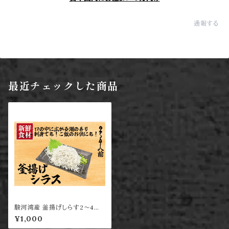
通報する
最近チェックした商品
駿河湾産 釜揚げしらす2〜4人
前
¥1,000