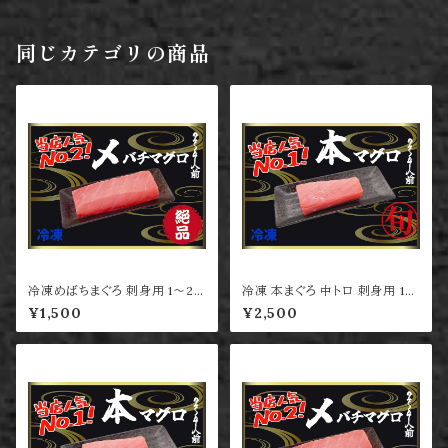
同じカテゴリの商品
冷凍めばちまぐろ 刺身用 1～2
冷凍 本まぐろ 中トロ 刺身用 1～
人前
2人前
¥1,500
¥2,500