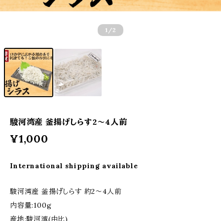
1
/2
駿河湾産 釜揚げしらす2〜4人前
¥1,000
International shipping available
駿河湾産 釜揚げしらす 約2〜4人前
内容量:100g
産地:駿河湾(由比)