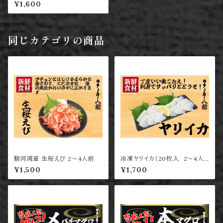
¥1,600
同じカテゴリの商品
駿河湾産 生桜えび 2〜4人前
冷凍ヤリイカ（20枚入 2〜4人
前
¥1,500
¥1,700